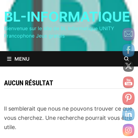
Passer
BL-INFORMATIQUE
au
contenu
Bienvenue sur le site de BL Informatique UNITY
Francophone Jeux gratuis
MENU
AUCUN RÉSULTAT
Il semblerait que nous ne pouvons trouver ce que
vous cherchez. Une recherche pourrait vous être
utile.