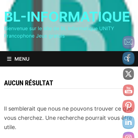
Passer
BL-INFORMATIQUE
au
contenu
Bienvenue sur le site de BL Informatique UNITY
Francophone Jeux gratuis
MENU
AUCUN RÉSULTAT
Il semblerait que nous ne pouvons trouver ce que
vous cherchez. Une recherche pourrait vous être
utile.