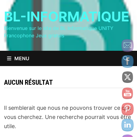
Passer
BL-INFORMATIQUE
au
contenu
Bienvenue sur le site de BL Informatique UNITY
Francophone Jeux gratuis
MENU
AUCUN RÉSULTAT
Il semblerait que nous ne pouvons trouver ce que
vous cherchez. Une recherche pourrait vous être
utile.